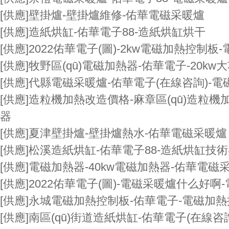
[供應]
壁掛爐-壁掛爐維修-佑華電磁采暖爐
[供應]
造紙烘缸-佑華電子88-造紙烘缸烘干
[供應]
2022佑華電子(圖)-2kw電磁加熱控制板
[供應]
牧野區(qū)電磁加熱器-佑華電子-20k
[供應]
代縣電磁采暖爐-佑華電子(在線咨詢)-
[供應]
造粒機加熱改造價格-麻章區(qū)造粒機
器
[供應]
夏津壁掛爐-壁掛爐熱水-佑華電磁采暖爐
[供應]
松溪造紙烘缸-佑華電子88-造紙烘缸技術參
[供應]
電磁加熱器-40kw電磁加熱器-佑華電磁
[供應]
2022佑華電子(圖)-電磁采暖爐什么好啊
[供應]
永城電磁加熱控制板-佑華電子-電磁加熱控制
[供應]
南區(qū)街道造紙烘缸-佑華電子(在線咨