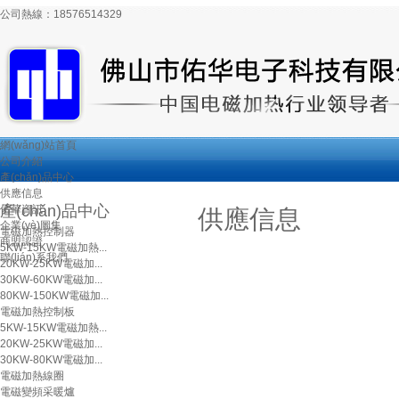
公司熱線：
18576514329
網(wǎng)站首頁
公司介紹
產(chǎn)品中心
供應信息
產(chǎn)品中心
佑華資訊
供應信息
企業(yè)圖集
電磁加熱控制器
商盟認證
5KW-15KW電磁加熱...
聯(lián)系我們
20KW-25KW電磁加...
30KW-60KW電磁加...
80KW-150KW電磁加...
電磁加熱控制板
5KW-15KW電磁加熱...
20KW-25KW電磁加...
30KW-80KW電磁加...
電磁加熱線圈
電磁變頻采暖爐