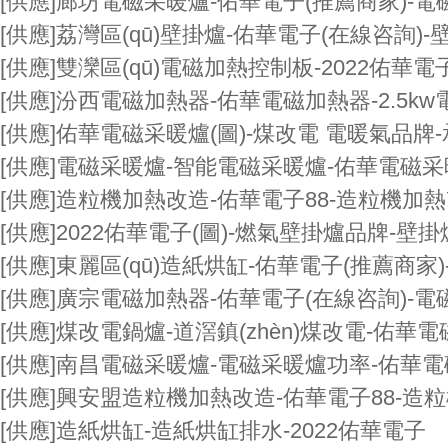
[供應]
廊坊電磁采暖爐-佑華電子(推薦商家)-
[供應]
荔灣區(qū)壁掛爐-佑華電子(在線咨詢)
[供應]
雙灤區(qū)電磁加熱控制板-2022佑華電
[供應]
汾西電磁加熱器-佑華電磁加熱器-2.5k
[供應]
佑華電磁采暖爐(圖)-煤改電 電暖氣品牌
[供應]
電磁采暖爐-智能電磁采暖爐-佑華電磁采
[供應]
造粒機加熱改造-佑華電子88-造粒機加
[供應]
2022佑華電子(圖)-燃氣壁掛爐品牌-壁掛
[供應]
東麗區(qū)造紙烘缸-佑華電子(推薦商家
[供應]
廣宗電磁加熱器-佑華電子(在線咨詢)-
[供應]
煤改電鍋爐-道滘鎮(zhèn)煤改電-佑華
[供應]
南昌電磁采暖爐-電磁采暖爐功率-佑華
[供應]
興安盟造粒機加熱改造-佑華電子88-造
[供應]
造紙烘缸-造紙烘缸排水-2022佑華電子