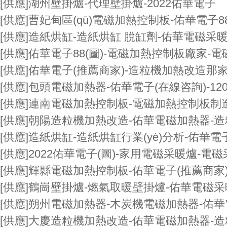
[供應]
湖州壁掛爐-代理壁掛爐-2022佑華電子
[供應]
曹妃甸區(qū)電磁加熱控制板-佑華電子8
[供應]
造紙烘缸-造紙烘缸 脫缸劑-佑華電磁采
[供應]
佑華電子88(圖)-電磁加熱控制板廠家-
[供應]
佑華電子(推薦商家)-造粒機加熱改造那
[供應]
包頭電磁加熱器-佑華電子(在線咨詢)-12
[供應]
連南電磁加熱控制板-電磁加熱控制板制造-
[供應]
朝陽造粒機加熱改造-佑華電磁加熱器-
[供應]
造紙烘缸-造紙烘缸行業(yè)分析-佑華電子
[供應]
2022佑華電子(圖)-家用電磁采暖爐-電
[供應]
輝縣電磁加熱控制板-佑華電子(推薦商家
[供應]
鶴崗壁掛爐-燃氣取暖壁掛爐-佑華電磁采暖
[供應]
朔州電磁加熱器-木炭機電磁加熱器-佑華
[供應]
大慶造粒機加熱改造-佑華電磁加熱器-