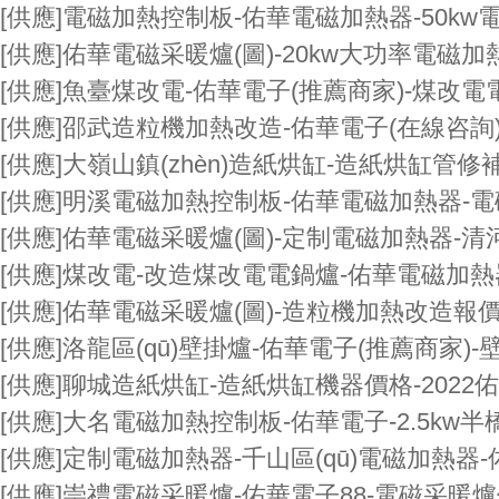
[供應]
電磁加熱控制板-佑華電磁加熱器-50kw
[供應]
佑華電磁采暖爐(圖)-20kw大功率電磁加
[供應]
魚臺煤改電-佑華電子(推薦商家)-煤改
[供應]
邵武造粒機加熱改造-佑華電子(在線咨詢
[供應]
大嶺山鎮(zhèn)造紙烘缸-造紙烘缸管修補
[供應]
明溪電磁加熱控制板-佑華電磁加熱器-
[供應]
佑華電磁采暖爐(圖)-定制電磁加熱器-清河
[供應]
煤改電-改造煤改電電鍋爐-佑華電磁加熱
[供應]
佑華電磁采暖爐(圖)-造粒機加熱改造報
[供應]
洛龍區(qū)壁掛爐-佑華電子(推薦商家)
[供應]
聊城造紙烘缸-造紙烘缸機器價格-2022佑
[供應]
大名電磁加熱控制板-佑華電子-2.5kw
[供應]
定制電磁加熱器-千山區(qū)電磁加熱器
[供應]
崇禮電磁采暖爐-佑華電子88-電磁采暖