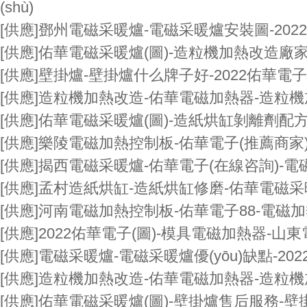
(shù)
[供應]
鄧州電磁采暖爐-電磁采暖爐安裝圖-202
[供應]
佑華電磁采暖爐(圖)-造粒機加熱改造廠
[供應]
壁掛爐-壁掛爐什么牌子好-2022佑華電子
[供應]
造粒機加熱改造-佑華電磁加熱器-造粒
[供應]
佑華電磁采暖爐(圖)-造紙烘缸剝離劑配方
[供應]
樂陵電磁加熱控制板-佑華電子(推薦商家
[供應]
揭西電磁采暖爐-佑華電子(在線咨詢)-
[供應]
孟村造紙烘缸-造紙烘缸修磨-佑華電磁采
[供應]
河南電磁加熱控制板-佑華電子88-電磁加
[供應]
2022佑華電子(圖)-模具電磁加熱器-山
[供應]
電磁采暖爐-電磁采暖爐優(yōu)缺點-20
[供應]
造粒機加熱改造-佑華電磁加熱器-造粒
[供應]
佑華電磁采暖爐(圖)-壁掛爐售后服務-壁