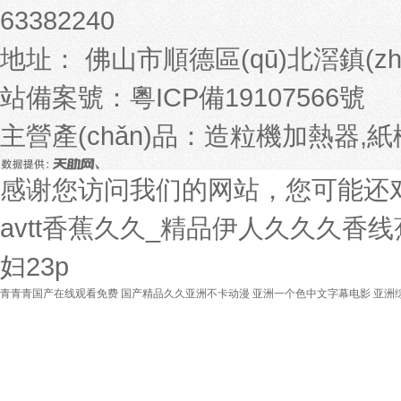
63382240
地址： 佛山市順德區(qū)北滘鎮(zhè
站備案號：
粵ICP備19107566號
主營產(chǎn)品：造粒機加熱器
感谢您访问我们的网站，您可能还
avtt香蕉久久_精品伊人久久久香
妇23p
青青青国产在线观看免费
国产精品久久亚洲不卡动漫
亚洲一个色中文字幕电影
亚洲