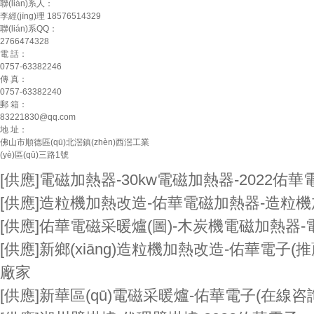
聯(lián)系人：
李經(jīng)理 18576514329
聯(lián)系QQ：
2766474328
電 話：
0757-63382246
傳 真：
0757-63382240
郵 箱：
83221830@qq.com
地 址：
佛山市順德區(qū)北滘鎮(zhèn)西滘工業
(yè)區(qū)三路1號
[供應]
電磁加熱器-30kw電磁加熱器-2022佑華
[供應]
造粒機加熱改造-佑華電磁加熱器-造粒
[供應]
佑華電磁采暖爐(圖)-木炭機電磁加熱器-
[供應]
新鄉(xiāng)造粒機加熱改造-佑華電子(
廠家
[供應]
新華區(qū)電磁采暖爐-佑華電子(在線咨