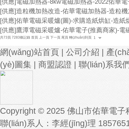
[供應]
電磁加熱器-8kw電磁加熱器-2022佑華電
[供應]
造粒機加熱改造-佑華電磁加熱器-造粒
[供應]
佑華電磁采暖爐(圖)-求購造紙烘缸-造紙
[供應]
鷹潭電磁采暖爐-佑華電子(推薦商家)-
共73頁 7283條記錄
首頁
上一頁
下一頁
尾頁
轉(zhuǎn)到頁
網(wǎng)站首頁
|
公司介紹
|
產(c
(yè)圖集
|
商盟認證
|
聯(lián)系我
Copyright © 2025
佛山市佑華電子
聯(lián)系人：李經(jīng)理 185765