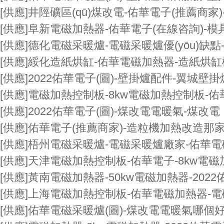
[供應]
井陘礦區(qū)煤改電-佑華電子(推薦商家
[供應]
阜新電磁加熱器-佑華電子(在線咨詢)-
[供應]
德化電磁采暖爐-電磁采暖爐優(yōu)缺點
[供應]
綏化造紙烘缸-佑華電磁加熱器-造紙烘
[供應]
2022佑華電子(圖)-壁掛爐配件-翼城壁掛
[供應]
電磁加熱控制板-8kw電磁加熱控制板-佑
[供應]
2022佑華電子(圖)-煤改電電暖氣-煤改電
[供應]
佑華電子(推薦商家)-造粒機加熱改造那
[供應]
梧州電磁采暖爐-電磁采暖爐廠家-佑華電
[供應]
天津電磁加熱控制板-佑華電子-8kw電
[供應]
黃南電磁加熱器-50kw電磁加熱器-202
[供應]
上海電磁加熱控制板-佑華電磁加熱器-
[供應]
佑華電磁采暖爐(圖)-煤改電電暖氣哪個